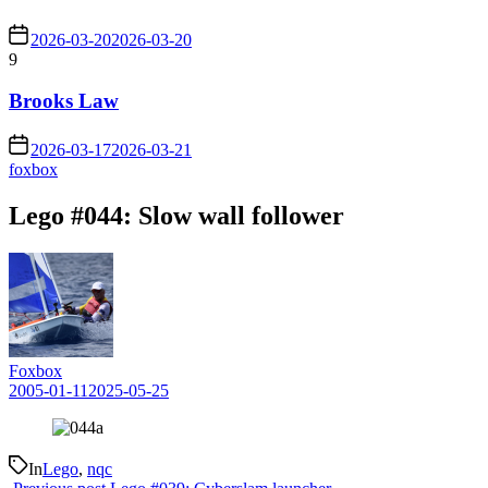
2026-03-20
2026-03-20
9
Brooks Law
2026-03-17
2026-03-21
foxbox
Lego #044: Slow wall follower
Foxbox
2005-01-11
2025-05-25
In
Lego
,
nqc