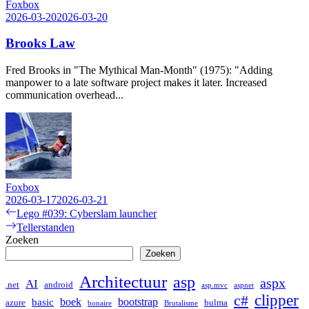
Foxbox
2026-03-20
2026-03-20
Brooks Law
Fred Brooks in "The Mythical Man-Month" (1975): "Adding
manpower to a late software project makes it later. Increased
communication overhead...
Foxbox
2026-03-17
2026-03-21
Bericht
Previous
Lego #039: Cyberslam launcher
post:
Next
Tellerstanden
navigatie
post:
Zoeken
Zoeken
Architectuur
asp
aspx
AI
.net
android
asp.mvc
aspnet
clipper
c#
boek
bootstrap
basic
bulma
azure
bonaire
Brutalisme