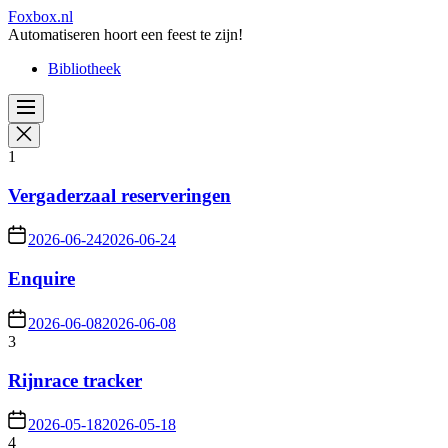
Skip
Foxbox.nl
to
Automatiseren hoort een feest te zijn!
the
Bibliotheek
content
1
Vergaderzaal reserveringen
2026-06-24
2026-06-24
Enquire
2026-06-08
2026-06-08
3
Rijnrace tracker
2026-05-18
2026-05-18
4