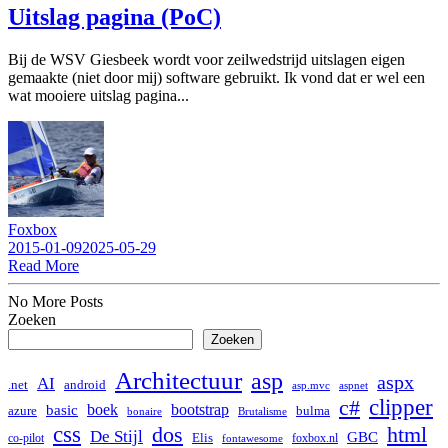
Uitslag pagina (PoC)
Bij de WSV Giesbeek wordt voor zeilwedstrijd uitslagen eigen
gemaakte (niet door mij) software gebruikt. Ik vond dat er wel een
wat mooiere uitslag pagina...
Foxbox
2015-01-09
2025-05-29
Read More
No More Posts
Zoeken
Zoeken
Architectuur
asp
aspx
AI
.net
android
asp.mvc
aspnet
clipper
c#
boek
bootstrap
basic
bulma
azure
bonaire
Brutalisme
css
dos
html
De Stijl
GBC
co-pilot
Elis
foxbox.nl
fontawesome