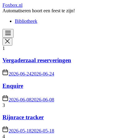
Skip
Foxbox.nl
to
Automatiseren hoort een feest te zijn!
the
Bibliotheek
content
1
Vergaderzaal reserveringen
2026-06-24
2026-06-24
Enquire
2026-06-08
2026-06-08
3
Rijnrace tracker
2026-05-18
2026-05-18
4