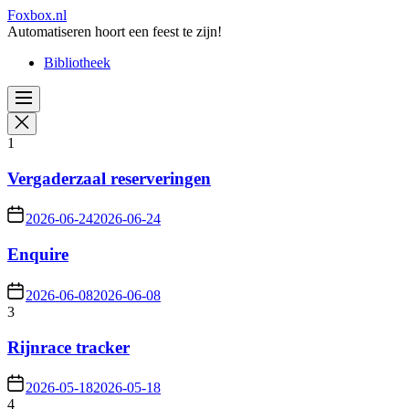
Skip
Foxbox.nl
to
Automatiseren hoort een feest te zijn!
the
Bibliotheek
content
1
Vergaderzaal reserveringen
2026-06-24
2026-06-24
Enquire
2026-06-08
2026-06-08
3
Rijnrace tracker
2026-05-18
2026-05-18
4