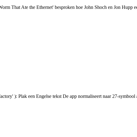
e Worm That Ate the Ethernet' besproken hoe John Shoch en Jon Hupp ee
ctory' ): Plak een Engelse tekst De app normaliseert naar 27‑symbool alfa