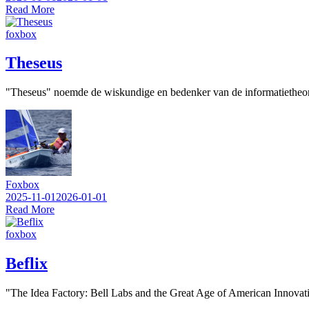
Read More
foxbox
Theseus
"Theseus" noemde de wiskundige en bedenker van de informatietheorie
Foxbox
2025-11-01
2026-01-01
Read More
foxbox
Beflix
"The Idea Factory: Bell Labs and the Great Age of American Innovation