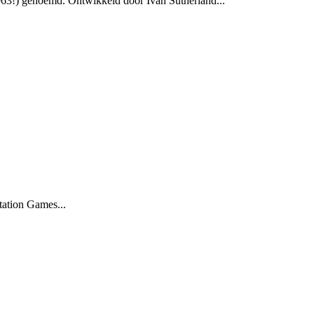
1963!) genoemd. Ontwikkeld door Ivan Sutherland...
tation Games...