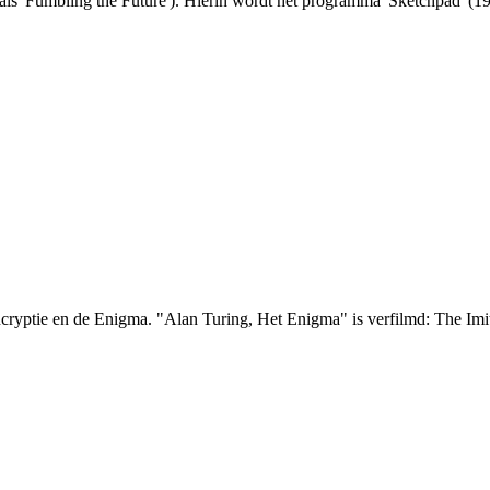
 als 'Fumbling the Future'). Hierin wordt het programma 'Sketchpad' (
encryptie en de Enigma. "Alan Turing, Het Enigma" is verfilmd: The Imi