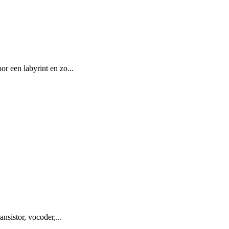
r een labyrint en zo...
nsistor, vocoder,...