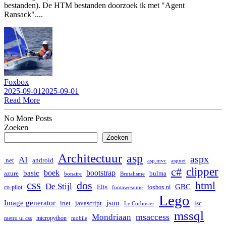
bestanden). De HTM bestanden doorzoek ik met "Agent
Ransack"....
Foxbox
2025-09-01
2025-09-01
Read More
No More Posts
Zoeken
Zoeken
Architectuur
asp
aspx
AI
.net
android
asp.mvc
aspnet
clipper
c#
boek
bootstrap
basic
bulma
azure
bonaire
Brutalisme
css
dos
html
De Stijl
GBC
co-pilot
Elis
foxbox.nl
fontawesome
Lego
Image generator
json
lsc
inet
javascript
Le Corbusier
mssql
msaccess
Mondriaan
micropython
metro ui css
mobile