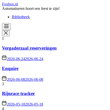
Skip
Foxbox.nl
to
Automatiseren hoort een feest te zijn!
the
Bibliotheek
content
1
Vergaderzaal reserveringen
2026-06-24
2026-06-24
Enquire
2026-06-08
2026-06-08
3
Rijnrace tracker
2026-05-18
2026-05-18
4