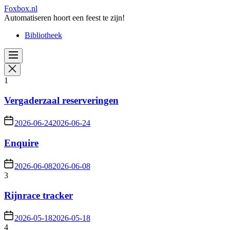
Skip
Foxbox.nl
to
Automatiseren hoort een feest te zijn!
the
Bibliotheek
content
1
Vergaderzaal reserveringen
2026-06-24
2026-06-24
Enquire
2026-06-08
2026-06-08
3
Rijnrace tracker
2026-05-18
2026-05-18
4