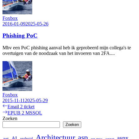
Foxbox
2016-01-09
2025-05-26
Phishing PoC
Mbv een PoC phishing aanval heb ik geprobeerd mijn collega's te
overtuigen van de noodzaak van het invoeren van 2FA....
Foxbox
2015-11-11
2025-05-29
Bericht
Previous
Email 2 ticket
post:
Next
EPUB 2 MSSQL
navigatie
post:
Zoeken
Zoeken
Architectuur
asp
aspx
AI
.net
android
asp.mvc
aspnet