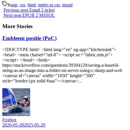
In
asp
,
css
,
html
,
metro ui css
,
mssql
Previous post
Email 2 ticket
Next post
EPUB 2 MSSQL
More Stories
Embleem positie (PoC)
<!DOCTYPE html> <html lang="en" ng-app="kitchensink">
<head> <meta charset="utf-8"> <script src="fabric.min.js">
</script> </head> <body>
https://stackoverflow.com/questions/39394129/saving-a-base64-
string-as-an-image-into-a-folder-on-server-using-c-sharp-and-web
<canvas id="canvas" width="1050" height="500"
style="border:1px solid #aaa"></canvas>...
Foxbox
2020-05-28
2025-05-29