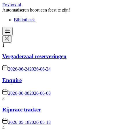
Skip
Foxbox.nl
to
Automatiseren hoort een feest te zijn!
the
Bibliotheek
content
1
Vergaderzaal reserveringen
2026-06-24
2026-06-24
Enquire
2026-06-08
2026-06-08
3
Rijnrace tracker
2026-05-18
2026-05-18
4