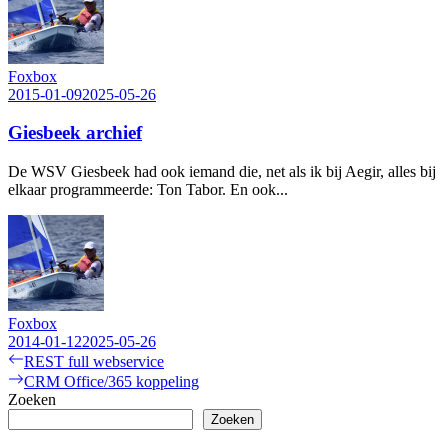
Foxbox
2015-01-09
2025-05-26
Giesbeek archief
De WSV Giesbeek had ook iemand die, net als ik bij Aegir, alles bij
elkaar programmeerde: Ton Tabor. En ook...
Foxbox
2014-01-12
2025-05-26
Bericht
Previous
REST full webservice
post:
Next
CRM Office/365 koppeling
navigatie
post:
Zoeken
Zoeken