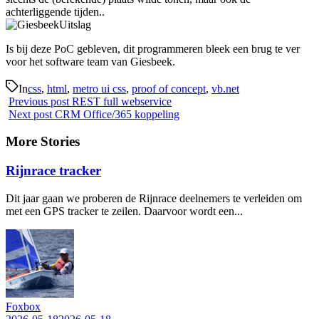
achterliggende tijden..
Is bij deze PoC gebleven, dit programmeren bleek een brug te ver
voor het software team van Giesbeek.
In
css
,
html
,
metro ui css
,
proof of concept
,
vb.net
Previous post
REST full webservice
Next post
CRM Office/365 koppeling
More Stories
Rijnrace tracker
Dit jaar gaan we proberen de Rijnrace deelnemers te verleiden om
met een GPS tracker te zeilen. Daarvoor wordt een...
Foxbox