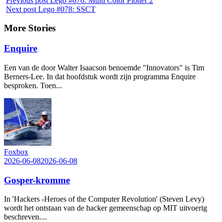
Previous post
Lego #076: Multi Color Plotter 2
Next post
Lego #078: SSCT
More Stories
Enquire
Een van de door Walter Isaacson benoemde "Innovators" is Tim
Berners-Lee. In dat hoofdstuk wordt zijn programma Enquire
besproken. Toen...
Foxbox
2026-06-08
2026-06-08
Gosper-kromme
In 'Hackers -Heroes of the Computer Revolution' (Steven Levy)
wordt het ontstaan van de hacker gemeenschap op MIT uitvoerig
beschreven....