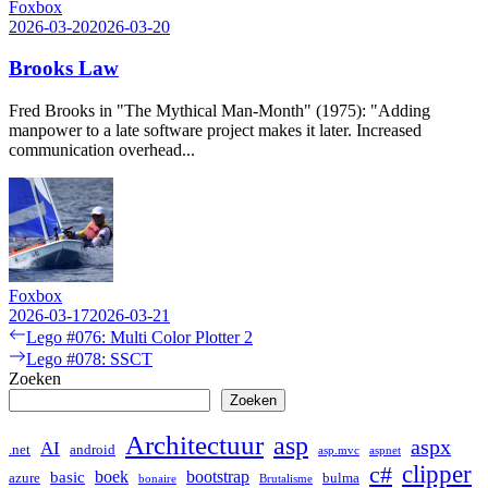
Foxbox
2026-03-20
2026-03-20
Brooks Law
Fred Brooks in "The Mythical Man-Month" (1975): "Adding
manpower to a late software project makes it later. Increased
communication overhead...
Foxbox
2026-03-17
2026-03-21
Bericht
Previous
Lego #076: Multi Color Plotter 2
post:
Next
Lego #078: SSCT
navigatie
post:
Zoeken
Zoeken
Architectuur
asp
aspx
AI
.net
android
asp.mvc
aspnet
clipper
c#
boek
bootstrap
basic
bulma
azure
bonaire
Brutalisme