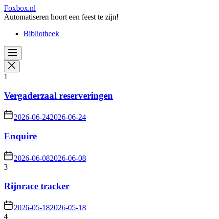
Skip
Foxbox.nl
to
Automatiseren hoort een feest te zijn!
the
Bibliotheek
content
1
Vergaderzaal reserveringen
2026-06-24
2026-06-24
Enquire
2026-06-08
2026-06-08
3
Rijnrace tracker
2026-05-18
2026-05-18
4