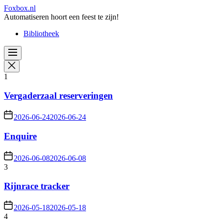
Skip
Foxbox.nl
to
Automatiseren hoort een feest te zijn!
the
Bibliotheek
content
1
Vergaderzaal reserveringen
2026-06-24
2026-06-24
Enquire
2026-06-08
2026-06-08
3
Rijnrace tracker
2026-05-18
2026-05-18
4