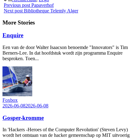
Previous post
Papaverhof
Next post
Bibliotheque Telemly Alger
More Stories
Enquire
Een van de door Walter Isaacson benoemde "Innovators" is Tim
Berners-Lee. In dat hoofdstuk wordt zijn programma Enquire
besproken. Toen...
Foxbox
2026-06-08
2026-06-08
Gosper-kromme
In 'Hackers -Heroes of the Computer Revolution' (Steven Levy)
wordt het ontstaan van de hacker gemeenschap op MIT uitvoerig