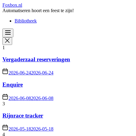
Skip
Foxbox.nl
to
Automatiseren hoort een feest te zijn!
the
Bibliotheek
content
1
Vergaderzaal reserveringen
2026-06-24
2026-06-24
Enquire
2026-06-08
2026-06-08
3
Rijnrace tracker
2026-05-18
2026-05-18
4