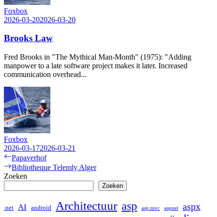
Foxbox
2026-03-20
2026-03-20
Brooks Law
Fred Brooks in "The Mythical Man-Month" (1975): "Adding
manpower to a late software project makes it later. Increased
communication overhead...
Foxbox
2026-03-17
2026-03-21
Bericht
Previous
Papaverhof
post:
Next
Bibliotheque Telemly Alger
navigatie
post:
Zoeken
Zoeken
Architectuur
asp
aspx
AI
.net
android
asp.mvc
aspnet