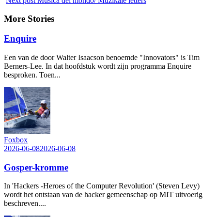
Next post
Musica del mondo/ Muzikale letters
More Stories
Enquire
Een van de door Walter Isaacson benoemde "Innovators" is Tim
Berners-Lee. In dat hoofdstuk wordt zijn programma Enquire
besproken. Toen...
Foxbox
2026-06-08
2026-06-08
Gosper-kromme
In 'Hackers -Heroes of the Computer Revolution' (Steven Levy)
wordt het ontstaan van de hacker gemeenschap op MIT uitvoerig
beschreven....