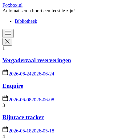
Skip
Foxbox.nl
to
Automatiseren hoort een feest te zijn!
the
Bibliotheek
content
1
Vergaderzaal reserveringen
2026-06-24
2026-06-24
Enquire
2026-06-08
2026-06-08
3
Rijnrace tracker
2026-05-18
2026-05-18
4