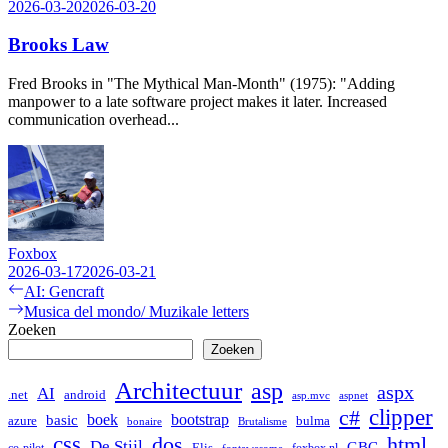
2026-03-20
2026-03-20
Brooks Law
Fred Brooks in "The Mythical Man-Month" (1975): "Adding
manpower to a late software project makes it later. Increased
communication overhead...
Foxbox
2026-03-17
2026-03-21
Bericht
Previous
AI: Gencraft
post:
Next
Musica del mondo/ Muzikale letters
navigatie
post:
Zoeken
Zoeken
Architectuur
asp
aspx
AI
.net
android
asp.mvc
aspnet
clipper
c#
boek
bootstrap
basic
bulma
azure
bonaire
Brutalisme
css
dos
html
De Stijl
GBC