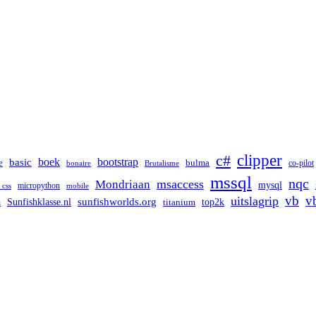
clipper
c#
boek
bootstrap
basic
bulma
e
co-pilot
bonaire
Brutalisme
mssql
nqc
msaccess
Mondriaan
mysql
micropython
 css
mobile
vb
v
uitslagrip
Sunfishklasse.nl
sunfishworlds.org
top2k
titanium
h