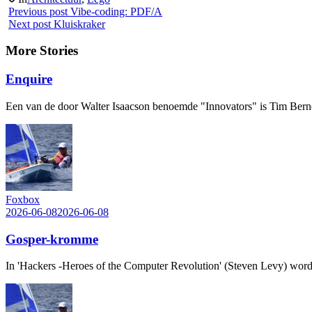
Previous post
Vibe-coding: PDF/A
Next post
Kluiskraker
More Stories
Enquire
Een van de door Walter Isaacson benoemde "Innovators" is Tim Berne
Foxbox
2026-06-08
2026-06-08
Gosper-kromme
In 'Hackers -Heroes of the Computer Revolution' (Steven Levy) word