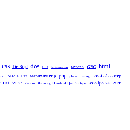
css
dos
html
De Stijl
GBC
Elis
foxbox.nl
fontawesome
php
proof of concept
oracle
Paul Veenemans Prijs
nxt
plotter
prolog
b.net
vibe
wordpress
WPF
Vintage
Vierkante flat met gekleurde vlakjes