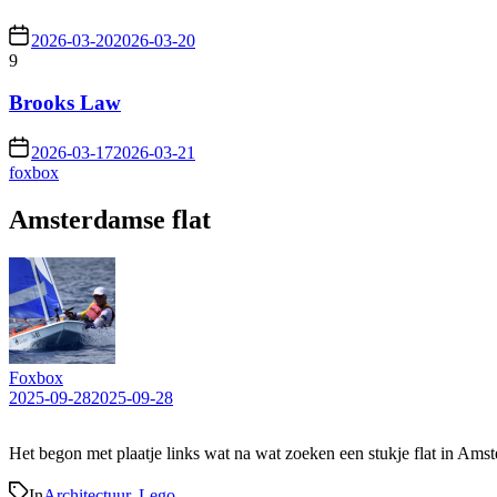
2026-03-20
2026-03-20
9
Brooks Law
2026-03-17
2026-03-21
foxbox
Amsterdamse flat
Foxbox
2025-09-28
2025-09-28
Het begon met plaatje links wat na wat zoeken een stukje flat in Ams
In
Architectuur
,
Lego