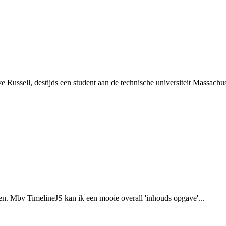
ussell, destijds een student aan de technische universiteit Massachuse
en. Mbv TimelineJS kan ik een mooie overall 'inhouds opgave'...