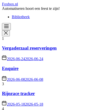
Skip
Foxbox.nl
to
Automatiseren hoort een feest te zijn!
the
Bibliotheek
content
1
Vergaderzaal reserveringen
2026-06-24
2026-06-24
Enquire
2026-06-08
2026-06-08
3
Rijnrace tracker
2026-05-18
2026-05-18
4