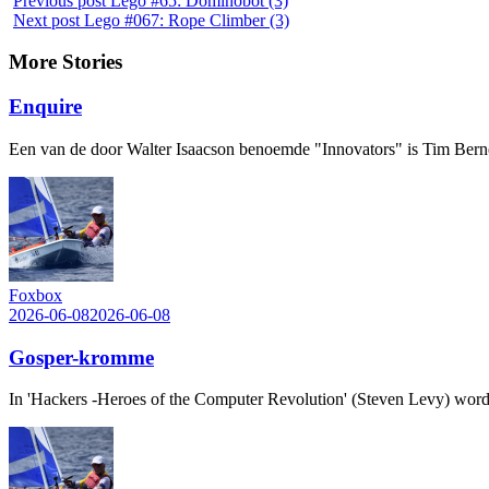
Previous post
Lego #65: Dominobot (3)
Next post
Lego #067: Rope Climber (3)
More Stories
Enquire
Een van de door Walter Isaacson benoemde "Innovators" is Tim Berne
Foxbox
2026-06-08
2026-06-08
Gosper-kromme
In 'Hackers -Heroes of the Computer Revolution' (Steven Levy) word