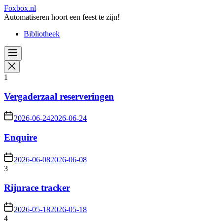
Skip
Foxbox.nl
to
Automatiseren hoort een feest te zijn!
the
Bibliotheek
content
1
Vergaderzaal reserveringen
2026-06-24
2026-06-24
Enquire
2026-06-08
2026-06-08
3
Rijnrace tracker
2026-05-18
2026-05-18
4