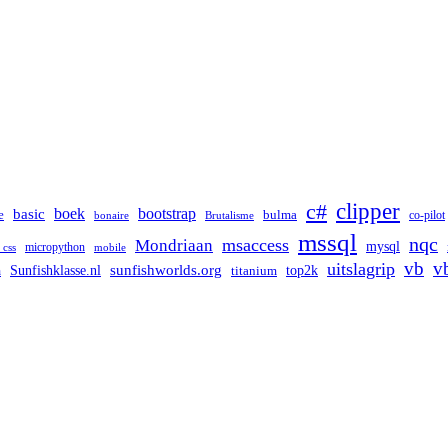
clipper
c#
boek
bootstrap
basic
bulma
e
co-pilot
bonaire
Brutalisme
mssql
nqc
msaccess
Mondriaan
mysql
micropython
 css
mobile
vb
v
uitslagrip
Sunfishklasse.nl
sunfishworlds.org
top2k
titanium
h