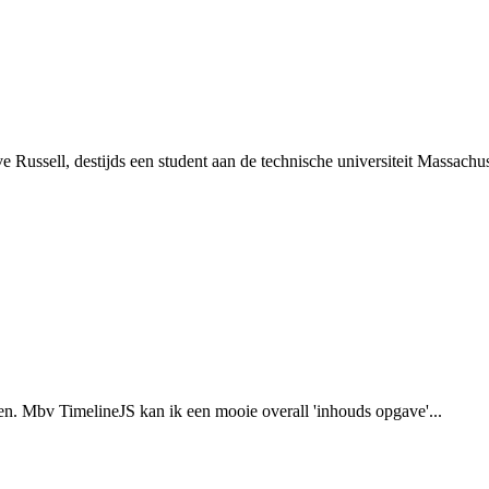
ussell, destijds een student aan de technische universiteit Massachuse
en. Mbv TimelineJS kan ik een mooie overall 'inhouds opgave'...