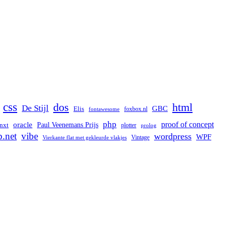
css
dos
html
De Stijl
GBC
Elis
foxbox.nl
fontawesome
php
proof of concept
oracle
Paul Veenemans Prijs
nxt
plotter
prolog
b.net
vibe
wordpress
WPF
Vintage
Vierkante flat met gekleurde vlakjes