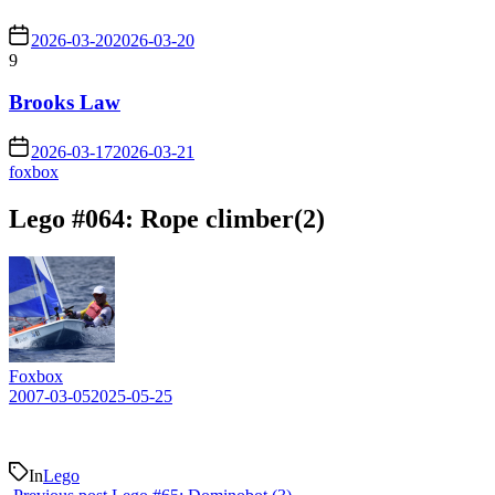
2026-03-20
2026-03-20
9
Brooks Law
2026-03-17
2026-03-21
foxbox
Lego #064: Rope climber(2)
Foxbox
2007-03-05
2025-05-25
In
Lego