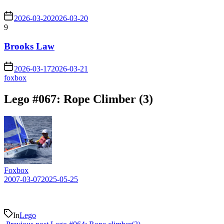
2026-03-20
2026-03-20
9
Brooks Law
2026-03-17
2026-03-21
foxbox
Lego #067: Rope Climber (3)
Foxbox
2007-03-07
2025-05-25
In
Lego