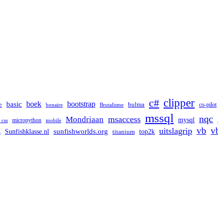
clipper
c#
boek
bootstrap
basic
bulma
e
co-pilot
bonaire
Brutalisme
mssql
nqc
msaccess
Mondriaan
mysql
micropython
 css
mobile
vb
v
uitslagrip
Sunfishklasse.nl
sunfishworlds.org
top2k
titanium
h