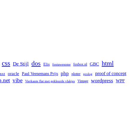
css
dos
html
De Stijl
GBC
Elis
foxbox.nl
fontawesome
php
proof of concept
oracle
Paul Veenemans Prijs
nxt
plotter
prolog
b.net
vibe
wordpress
WPF
Vintage
Vierkante flat met gekleurde vlakjes