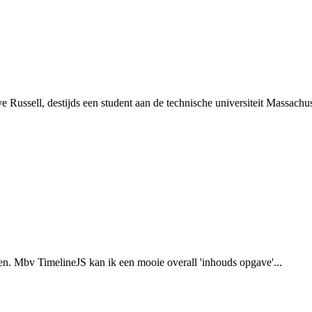
ussell, destijds een student aan de technische universiteit Massachuse
en. Mbv TimelineJS kan ik een mooie overall 'inhouds opgave'...