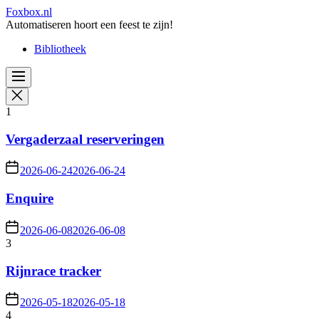
Skip
Foxbox.nl
to
Automatiseren hoort een feest te zijn!
the
Bibliotheek
content
1
Vergaderzaal reserveringen
2026-06-24
2026-06-24
Enquire
2026-06-08
2026-06-08
3
Rijnrace tracker
2026-05-18
2026-05-18
4