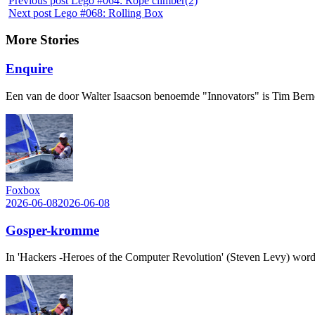
Previous post
Lego #064: Rope climber(2)
Next post
Lego #068: Rolling Box
More Stories
Enquire
Een van de door Walter Isaacson benoemde "Innovators" is Tim Berne
Foxbox
2026-06-08
2026-06-08
Gosper-kromme
In 'Hackers -Heroes of the Computer Revolution' (Steven Levy) word