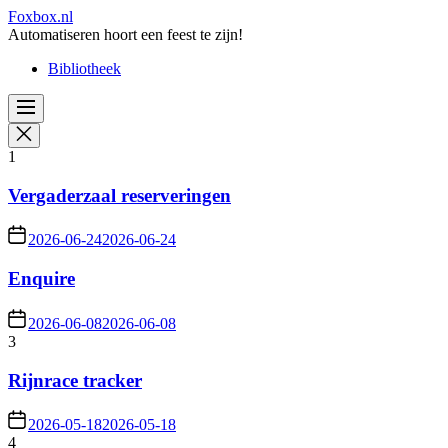
Skip
Foxbox.nl
to
Automatiseren hoort een feest te zijn!
the
Bibliotheek
content
1
Vergaderzaal reserveringen
2026-06-24
2026-06-24
Enquire
2026-06-08
2026-06-08
3
Rijnrace tracker
2026-05-18
2026-05-18
4