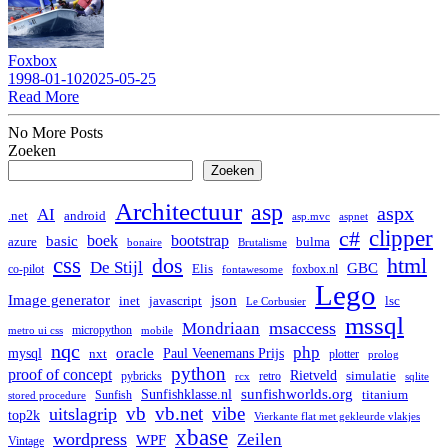
Foxbox
1998-01-10
2025-05-25
Read More
No More Posts
Zoeken
Zoeken
Architectuur
asp
aspx
AI
.net
android
asp.mvc
aspnet
clipper
c#
boek
bootstrap
basic
bulma
azure
bonaire
Brutalisme
css
dos
html
De Stijl
GBC
co-pilot
Elis
foxbox.nl
fontawesome
Lego
Image generator
json
lsc
inet
javascript
Le Corbusier
mssql
msaccess
Mondriaan
micropython
metro ui css
mobile
nqc
php
mysql
oracle
Paul Veenemans Prijs
nxt
plotter
prolog
python
proof of concept
Rietveld
simulatie
pybricks
retro
rcx
sqlite
Sunfishklasse.nl
sunfishworlds.org
titanium
Sunfish
stored procedure
vb
vb.net
vibe
uitslagrip
top2k
Vierkante flat met gekleurde vlakjes
xbase
wordpress
Zeilen
WPF
Vintage